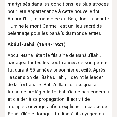
martyrisés dans les conditions les plus atroces
pour leur appartenance à cette nouvelle foi.
Aujourd'hui, le mausolée du Báb, dont la beauté
illumine le mont Carmel, est un lieu sacré de
pèlerinage pour les bahá'ís du monde entier.
Abdu'l-Bahá
(1844-1921)
Abdu'l-Bahá était le fils aîné de Bahá'u'lláh . Il
partagea toutes les souffrances de son père et
fut durant 55 années prisonnier et exilé. Après
l'ascension de Bahá'u'lláh , il devint le leader
de la foi bahá'íe. Bahá'u'lláh lui assigna la
tâche de protéger la foi bahá'íe de ses ennemis
et d'aider à sa propagation. Il écrivit de
multiples ouvrages afin d'expliquer la cause de
Bahá'u'lláh et lorsqu'il fut libéré, il voyagea en