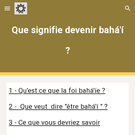
Skip to main content
Skip to navigation
Que signifie devenir bahá'í
?
1 - Qu'est ce que la foi bahá'íe ?
2 - Que veut dire "être bahá'í " ?
3 - Ce que vous devriez savoir